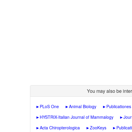
You may also be inter
►
PLoS One
►
Animal Biology
►
Publicatione
►
HYSTRIX-Italian Journal of Mammalogy
►
Jour
►
Acta Chiropterologica
►
ZooKeys
►
Publica