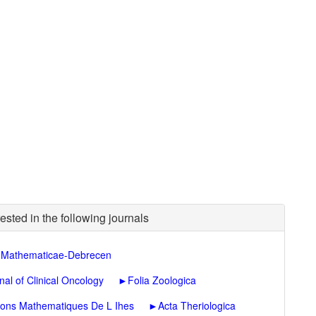
ested in the following journals
s Mathematicae-Debrecen
nal of Clinical Oncology
►
Folia Zoologica
tions Mathematiques De L Ihes
►
Acta Theriologica